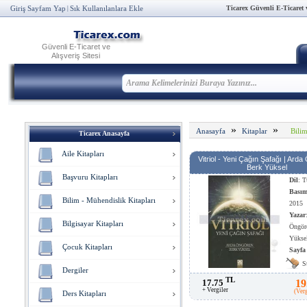
Ticarex Güvenli E-Ticaret ve
Giriş Sayfam Yap
Sık Kullanılanlara Ekle
|
Güvenli E-Ticaret ve
Alışveriş Sitesi
»
»
Bilim
Anasayfa
Kitaplar
Ticarex Anasayfa
Aile Kitapları
Vitriol - Yeni Çağın Şafağı | Ard
Berk Yüksel
Başvuru Kitapları
Dil
: T
Basım
Bilim - Mühendislik Kitapları
2015
Yazar
Bilgisayar Kitapları
Öngör
Yükse
Çocuk Kitapları
Sayfa
Kağıt
S
Dergiler
Kağıt
TL
17.75
19
+ Vergiler
(Ver
Ders Kitapları