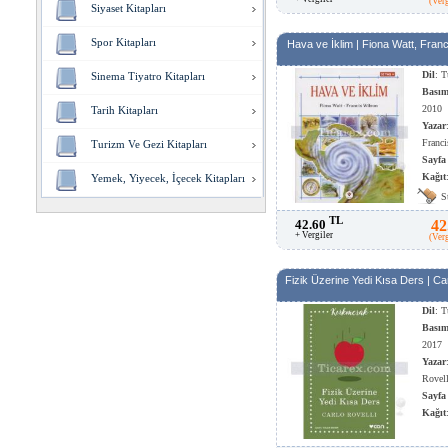
(Ver
Siyaset Kitapları
Spor Kitapları
Hava ve İklim | Fiona Watt, Fran
Dil
: T
Sinema Tiyatro Kitapları
Basım
2010
Tarih Kitapları
Yazar
Franc
Turizm Ve Gezi Kitapları
Sayfa
Kağıt
Yemek, Yiyecek, İçecek Kitapları
S
TL
42.60
42
+ Vergiler
(Ver
Fizik Üzerine Yedi Kısa Ders | Car
Dil
: T
Basım
2017
Yazar
Rovell
Sayfa
Kağıt
Kağıt