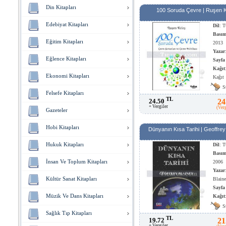
Din Kitapları
100 Soruda Çevre | Ruşen 
Edebiyat Kitapları
Dil
: T
Basım
Eğitim Kitapları
2013
Yazar
Eğlence Kitapları
Sayfa
Kağıt
Ekonomi Kitapları
Kağıt
S
Felsefe Kitapları
TL
24.50
24
+ Vergiler
(Ver
Gazeteler
Hobi Kitapları
Dünyanın Kısa Tarihi | Geoffrey
Hukuk Kitapları
Dil
: T
Basım
İnsan Ve Toplum Kitapları
2006
Yazar
Kültür Sanat Kitapları
Blain
Sayfa
Müzik Ve Dans Kitapları
Kağıt
Kağıt
S
Sağlık Tıp Kitapları
TL
19.72
21
+ Vergiler