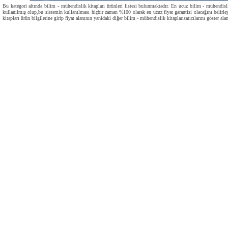
Bu kategori altında bilim - mühendislik kitapları ürünleri listesi bulunmaktadır. En ucuz bilim - mühendislik 
kullanılmış olup,bu sistemin kullanılması hiçbir zaman %100 olarak en ucuz fiyat garantisi olacağını belirle
kitapları ürün bilgilerine girip fiyat alanının yanidaki diğer bilim - mühendislik kitaplarısatıcılarını göster ala