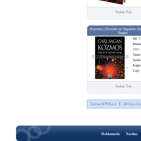
Kağıt
Stokta Yok
Kozmos | Evrenin ve Yaşamın Sırl
Sagan
Dil
: T
Basım
2016
Yazar
Sayfa
Kağıt
Kağıt
Stokta Yok
Toplam
679
Kayıt
1
-
24
Arası Kay
|
Hakkımızda
Yardım