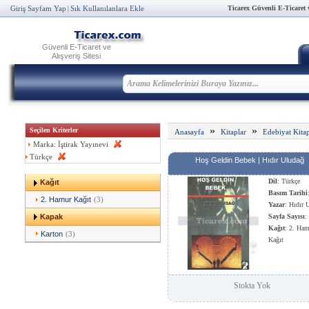
Ticarex Güvenli E-Ticaret ve
Giriş Sayfam Yap
Sık Kullanılanlara Ekle
|
Güvenli E-Ticaret ve
Alışveriş Sitesi
»
»
Seçilen Kriterler
Anasayfa
Kitaplar
Edebiyat Kitap
Marka: İştirak Yayınevi
Türkçe
Hoş Geldin Bebek | Hıdır Uludağ
Dil
: Türkçe
Kağıt
Basım Tarihi
2. Hamur Kağıt
(3)
Yazar
: Hıdır 
Kapak
Sayfa Sayısı
:
Kağıt
: 2. Ha
Karton
(3)
Kağıt
Stokta Yok