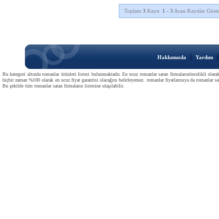
Toplam
3
Kayıt
1
-
3
Arası Kayıtlar Göste
|
Hakkımızda
Yardım
Bu kategori altında romanlar ürünleri listesi bulunmaktadır. En ucuz romanlar satan firmalarınöncelikli olarak
hiçbir zaman %100 olarak en ucuz fiyat garantisi olacağını belirleyemez. romanlar fiyatlarınıya da romanlar sata
Bu şekilde tüm romanlar satan firmaların listesine ulaşılabilir.