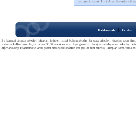
Toplam
2
Kayıt
1
-
2
Arası Kayıtlar Göste
|
Hakkımızda
Yardım
Bu kategori altında arkeoloji kitapları ürünleri listesi bulunmaktadır. En ucuz arkeoloji kitapları satan firm
sistemin kullanılması hiçbir zaman %100 olarak en ucuz fiyat garantisi olacağını belirleyemez. arkeoloji kitapla
diğer arkeoloji kitaplarısatıcılarını göster alanına tıklanabilir. Bu şekilde tüm arkeoloji kitapları satan firmaların