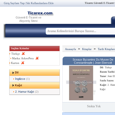
Ticarex Güvenli E-Ticaret ve
Giriş Sayfam Yap
Sık Kullanılanlara Ekle
|
Güvenli E-Ticaret ve
Alışveriş Sitesi
»
»
Seçilen Kriterler
Anasayfa
Kitaplar
Tarih Kitapları
Türkçe
Marka: ArkeoPera
Sceaux Byzantins Du Musee De
Constantinople | Jean Ebersolt
Karton
Dil
: Türkçe
Basım Tarihi
Dil
Yazar
: Jean E
İngilizce
(1)
Sayfa Sayısı
:
Kağıt
: 2. Ha
Kağıt
Kağıt
2. Hamur Kağıt
(2)
Stokta Yok