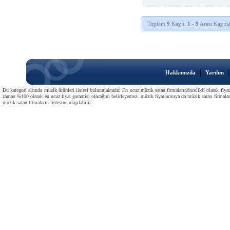
Toplam
9
Kayıt
1
-
9
Arası Kayıtla
|
Hakkımızda
Yardım
Bu kategori altında müzik ürünleri listesi bulunmaktadır. En ucuz müzik satan firmalarınöncelikli olarak fiyat
zaman %100 olarak en ucuz fiyat garantisi olacağını belirleyemez. müzik fiyatlarınıya da müzik satan firmaları
müzik satan firmaların listesine ulaşılabilir.