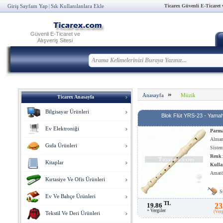
Ticarex Güvenli E-Ticaret ve
Giriş Sayfam Yap
Sık Kullanılanlara Ekle
|
Güvenli E-Ticaret ve
Alışveriş Sitesi
»
Müzik
Anasayfa
Ticarex Anasayfa
Bilgisayar Ürünleri
Blok Flüt YRS-23 - Yama
Ev Elektroniği
Parma
Alman
Gıda Ürünleri
Siste
Renk
Kitaplar
Kulla
Amatör
Kırtasiye Ve Ofis Ürünleri
S
Ev Ve Bahçe Ürünleri
TL
19.86
23
+ Vergiler
(Ver
Tekstil Ve Deri Ürünleri