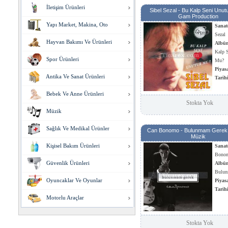
İletişim Ürünleri
Sibel Sezal - Bu Kalp Seni Unut
Gam Production
Yapı Market, Makina, Oto
Sanat
Sezal
Hayvan Bakımı Ve Ürünleri
Albü
Kalp 
Spor Ürünleri
Mu?
Piyas
Antika Ve Sanat Ürünleri
Tarih
Bebek Ve Anne Ürünleri
Stokta Yok
Müzik
Sağlık Ve Medikal Ürünler
Can Bonomo - Bulunmam Gerek 
Müzik
Kişisel Bakım Ürünleri
Sanat
Bono
Güvenlik Ürünleri
Albü
Bulun
Oyuncaklar Ve Oyunlar
Piyas
Tarih
Motorlu Araçlar
Stokta Yok