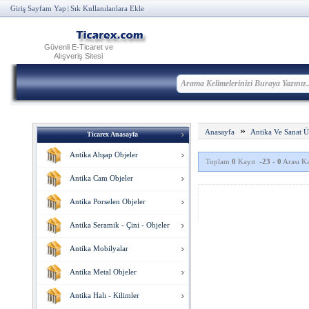
Giriş Sayfam Yap
Sık Kullanılanlara Ekle
|
Güvenli E-Ticaret ve
Alışveriş Sitesi
»
Anasayfa
Antika Ve Sanat Ü
Ticarex Anasayfa
Antika Ahşap Objeler
Toplam
0
Kayıt
-23
-
0
Arası Ka
Antika Cam Objeler
Antika Porselen Objeler
Antika Seramik - Çini - Objeler
Antika Mobilyalar
Antika Metal Objeler
Antika Halı - Kilimler