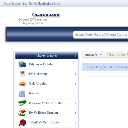
Giriş Sayfam Yap
Sık Kullanılanlara Ekle
|
Güvenli E-Ticaret ve
Alışveriş Sitesi
»
Tekstil Ve Deri 
Anasayfa
Ticarex Anasayfa
Bilgisayar Ürünleri
Toplam
0
Kayıt
-23
-
0
Arası Ka
Ev Elektroniği
Gıda Ürünleri
Kitaplar
Kırtasiye Ve Ofis Ürünleri
Ev Ve Bahçe Ürünleri
Tekstil Ve Deri Ürünleri