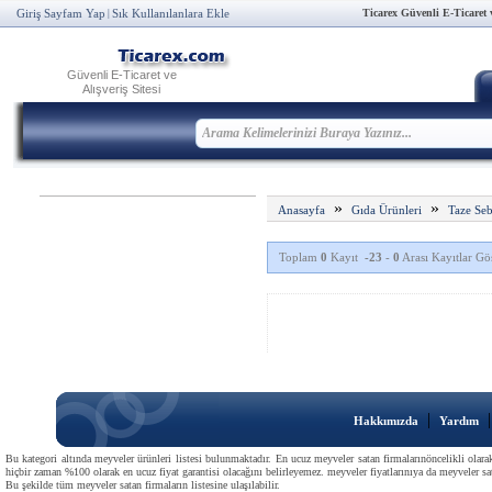
Ticarex Güvenli E-Ticaret ve
Giriş Sayfam Yap
Sık Kullanılanlara Ekle
|
Güvenli E-Ticaret ve
Alışveriş Sitesi
»
»
Anasayfa
Gıda Ürünleri
Taze Se
Toplam
0
Kayıt
-23
-
0
Arası Kayıtlar Gös
|
Hakkımızda
Yardım
Bu kategori altında meyveler ürünleri listesi bulunmaktadır. En ucuz meyveler satan firmalarınöncelikli olarak
hiçbir zaman %100 olarak en ucuz fiyat garantisi olacağını belirleyemez. meyveler fiyatlarınıya da meyveler sata
Bu şekilde tüm meyveler satan firmaların listesine ulaşılabilir.