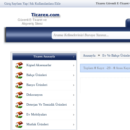
Ticarex Güvenli E-Ticaret ve
Giriş Sayfam Yap
Sık Kullanılanlara Ekle
|
Güvenli E-Ticaret ve
Alışveriş Sitesi
»
Anasayfa
Ev Ve Bahçe Ürünle
Ticarex Anasayfa
Kişisel Aksesuarlar
Toplam
0
Kayıt
-23
-
0
Arası Kayıt
Bahçe Ürünleri
Banyo Ürünleri
Dekorasyon
Deterjan Ve Temizlik Ürünleri
Ev Mobilyaları
Mutfak Ürünleri