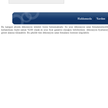
|
Hakkımızda
Yardım
Bu kategori altında dekorasyon ürünleri listesi bulunmaktadır. En ucuz dekorasyon satan firmalarınöncelikl
kullanılması hiçbir zaman %100 olarak en ucuz fiyat garantisi olacağını belirleyemez. dekorasyon fiyatlarını
göster alanına tıklanabilir. Bu şekilde tüm dekorasyon satan firmaların listesine ulaşılabilir.