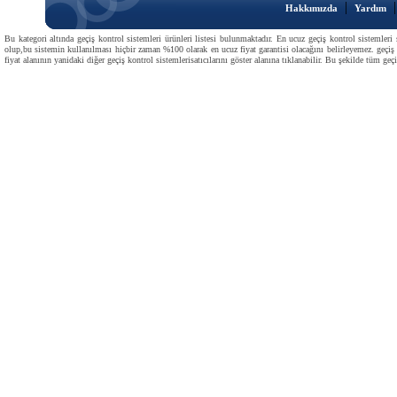
|
Hakkımızda
Yardım
Bu kategori altında geçiş kontrol sistemleri ürünleri listesi bulunmaktadır. En ucuz geçiş kontrol sistemleri s
olup,bu sistemin kullanılması hiçbir zaman %100 olarak en ucuz fiyat garantisi olacağını belirleyemez. geçiş ko
fiyat alanının yanidaki diğer geçiş kontrol sistemlerisatıcılarını göster alanına tıklanabilir. Bu şekilde tüm geçiş