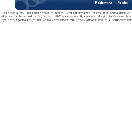
|
Hakkımızda
Yardım
Bu kategori altında ürün koruma sistemleri ürünleri listesi bulunmaktadır. En ucuz ürün koruma sistemleri sat
olup,bu sistemin kullanılması hiçbir zaman %100 olarak en ucuz fiyat garantisi olacağını belirleyemez. ürün 
fiyat alanının yanidaki diğer ürün koruma sistemlerisatıcılarını göster alanına tıklanabilir. Bu şekilde tüm ürün 