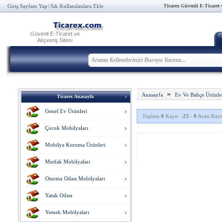
Ticarex Güvenli E-Ticaret ve
Giriş Sayfam Yap
Sık Kullanılanlara Ekle
|
Güvenli E-Ticaret ve
Alışveriş Sitesi
»
Anasayfa
Ev Ve Bahçe Ürünle
Ticarex Anasayfa
Genel Ev Ürünleri
Toplam
0
Kayıt
-23
-
0
Arası Kayıt
Çocuk Mobilyaları
Mobilya Koruma Ürünleri
Mutfak Mobilyaları
Oturma Odası Mobilyaları
Yatak Odası
Yemek Mobilyaları