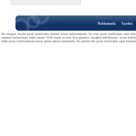
|
Hakkımızda
Yardım
Bu kategori altında çocuk mobilyaları ürünleri listesi bulunmaktadır. En ucuz çocuk mobilyaları satan firmal
sistemin kullanılması hiçbir zaman %100 olarak en ucuz fiyat garantisi olacağını belirleyemez. çocuk mobilyal
diğer çocuk mobilyalarısatıcılarını göster alanına tıklanabilir. Bu şekilde tüm çocuk mobilyaları satan firmaların