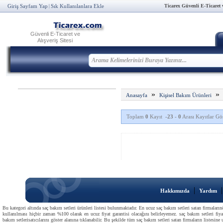
Ticarex Güvenli E-Ticaret ve
Giriş Sayfam Yap
Sık Kullanılanlara Ekle
|
Güvenli E-Ticaret ve
Alışveriş Sitesi
»
Anasayfa
Kişisel Bakım Ürünleri
Toplam
0
Kayıt
-23
-
0
Arası Kayıtlar Gös
|
Hakkımızda
Yardım
Bu kategori altında saç bakım setleri ürünleri listesi bulunmaktadır. En ucuz saç bakım setleri satan firmaların
kullanılması hiçbir zaman %100 olarak en ucuz fiyat garantisi olacağını belirleyemez. saç bakım setleri fiyat
bakım setlerisatıcılarını göster alanına tıklanabilir. Bu şekilde tüm saç bakım setleri satan firmaların listesine u