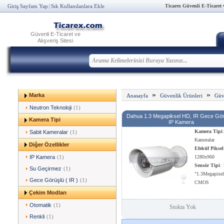
Ticarex Güvenli E-Ticaret ve
Giriş Sayfam Yap
Sık Kullanılanlara Ekle
|
Güvenli E-Ticaret ve
Alışveriş Sitesi
»
»
Marka
Anasayfa
Güvenlik Ürünleri
Güv
Neutron Teknoloji
(1)
Dahua 1.3 Megapiksel HD, IR Gece Gör
Kamera Tipi
IP Kamera
Kamera Tipi
Sabit Kameralar
(1)
Kameralar
Diğer Özellikler
Efektif Piksel
IP Kamera
(1)
1280x960
Sensör Tipi
: 
Su Geçirmez
(1)
"1.3Megapixel
Gece Görüşlü ( IR )
(1)
CMOS
Sensör Piksel
Çekim Modları
Megapiksel
Otomatik
(1)
Stokta Yok
Diğer Özellik
Geçirmez
Renkli
(1)