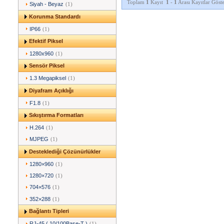
Toplam
1
Kayıt
1
-
1
Arası Kayıtlar Göste
Siyah - Beyaz
(1)
Korunma Standardı
IP66
(1)
Efektif Piksel
1280x960
(1)
Sensör Piksel
1.3 Megapiksel
(1)
Diyafram Açıklığı
F1.8
(1)
Sıkıştırma Formatları
H.264
(1)
MJPEG
(1)
Desteklediği Çözünürlükler
1280×960
(1)
1280×720
(1)
704×576
(1)
352×288
(1)
Bağlantı Tipleri
RJ-45 ( 10/100Base-T )
(1)