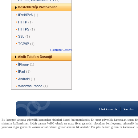
Desteklediği Protokoller
IPv4/IPv6
(1)
HTTP
(1)
HTTPS
(1)
SSL
(1)
TCP/IP
(1)
[Tümünü Göster]
Akıllı Telefon Desteği
İPhone
(1)
İPad
(1)
Android
(1)
Windows Phone
(1)
|
Hakkımızda
Yardım
Bu kategori altında güvenlik kameraları ürünleri listesi bulunmaktadır. En ucuz güvenlik kameraları satan firm
sistemin kullanılması hiçbir zaman %100 olarak en ucuz fiyat garantisi olacağını belirleyemez. güvenlik kam
yanidaki diğer güvenlik kameralarısatıcılarını göster alanına tıklanabilir. Bu şekilde tüm güvenlik kameraları sat