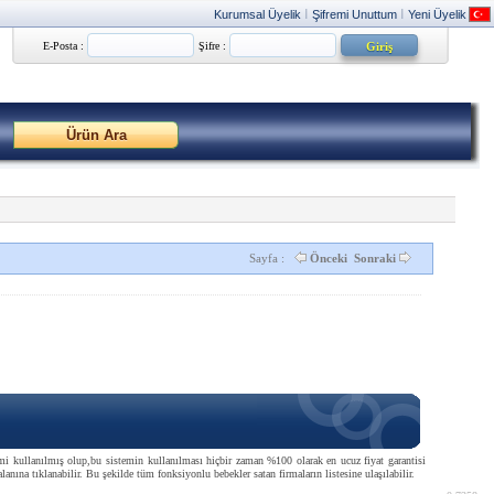
Kurumsal Üyelik
Şifremi Unuttum
Yeni Üyelik
|
|
E-Posta :
Şifre :
Sayfa :
Önceki
Sonraki
stemi kullanılmış olup,bu sistemin kullanılması hiçbir zaman %100 olarak en ucuz fiyat garantisi
anına tıklanabilir. Bu şekilde tüm fonksiyonlu bebekler satan firmaların listesine ulaşılabilir.