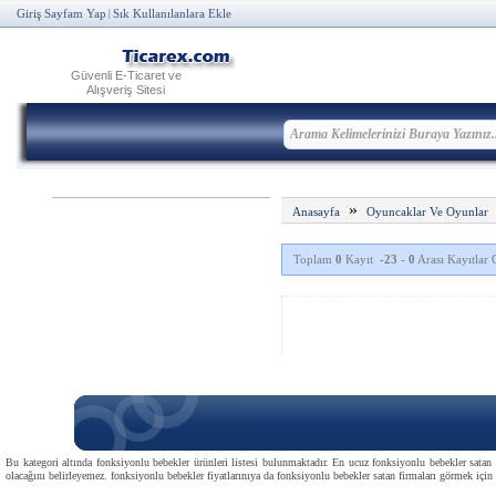
Giriş Sayfam Yap
Sık Kullanılanlara Ekle
|
Güvenli E-Ticaret ve
Alışveriş Sitesi
»
Anasayfa
Oyuncaklar Ve Oyunlar
Toplam
0
Kayıt
-23
-
0
Arası Kayıtlar G
Bu kategori altında fonksiyonlu bebekler ürünleri listesi bulunmaktadır. En ucuz fonksiyonlu bebekler satan f
olacağını belirleyemez. fonksiyonlu bebekler fiyatlarınıya da fonksiyonlu bebekler satan firmaları görmek için f