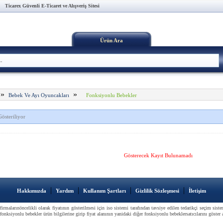
Ticarex Güvenli E-Ticaret ve Alışveriş Sitesi
Ürün Ara
»
»
Fonksiyonlu Bebekler
Bebek Ve Ayı Oyuncakları
österiliyor
Gösterecek Kayıt Bulunamadı
|
|
|
|
Hakkımızda
Yardım
Kullanım Şartları
Gizlilik Sözleşmesi
İletişim
irmalarınöncelikli olarak fiyatının gösterilmesi için iso sistemi tarafından tavsiye edilen tedarikçi seçim si
onksiyonlu bebekler ürün bilgilerine girip fiyat alanının yanidaki diğer fonksiyonlu bebeklersatıcılarını göster al