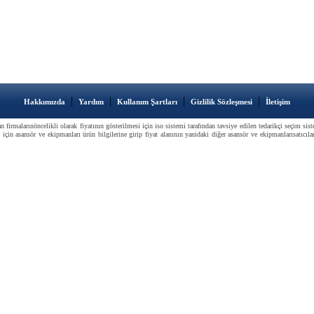
|
|
|
|
Hakkımızda
Yardım
Kullanım Şartları
Gizlilik Sözleşmesi
İletişim
n firmalarınöncelikli olarak fiyatının gösterilmesi için iso sistemi tarafından tavsiye edilen tedarikçi seçim s
için asansör ve ekipmanları ürün bilgilerine girip fiyat alanının yanidaki diğer asansör ve ekipmanlarısatıcılar