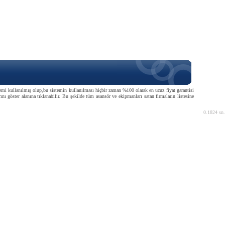
istemi kullanılmış olup,bu sistemin kullanılması hiçbir zaman %100 olarak en ucuz fiyat garantisi
ını göster alanına tıklanabilir. Bu şekilde tüm asansör ve ekipmanları satan firmaların listesine
0.1824 sn.