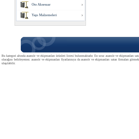
Oto Aksesuar
Yapı Malzemeleri
Bu kategori altında asansör ve ekipmanları ürünleri listesi bulunmaktadır. En ucuz asansör ve ekipmanları sata
olacağını belirleyemez. asansör ve ekipmanları fiyatlarınıya da asansör ve ekipmanları satan firmaları görmek 
ulaşılabilir.