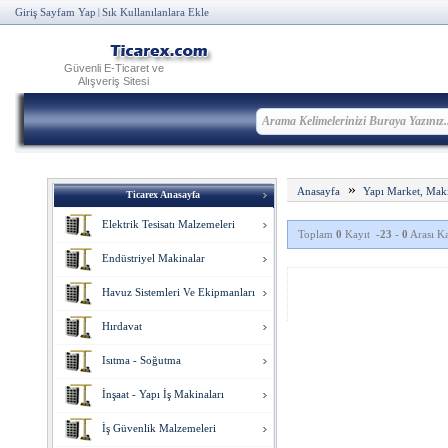
Giriş Sayfam Yap
Sık Kullanılanlara Ekle
|
Güvenli E-Ticaret ve
Alışveriş Sitesi
»
Anasayfa
Yapı Market, Mak
Ticarex Anasayfa
Elektrik Tesisatı Malzemeleri
Toplam
0
Kayıt
-23
-
0
Arası Ka
Endüstriyel Makinalar
Havuz Sistemleri Ve Ekipmanları
Hırdavat
Isıtma - Soğutma
İnşaat - Yapı İş Makinaları
İş Güvenlik Malzemeleri