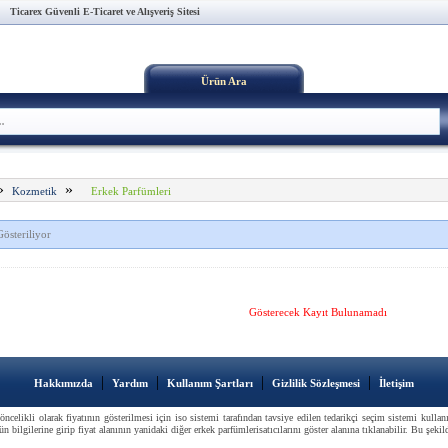
Ticarex Güvenli E-Ticaret ve Alışveriş Sitesi
Ürün Ara
»
»
Erkek Parfümleri
Kozmetik
österiliyor
Gösterecek Kayıt Bulunamadı
|
|
|
|
Hakkımızda
Yardım
Kullanım Şartları
Gizlilik Sözleşmesi
İletişim
nöncelikli olarak fiyatının gösterilmesi için iso sistemi tarafından tavsiye edilen tedarikçi seçim sistemi kull
 bilgilerine girip fiyat alanının yanidaki diğer erkek parfümlerisatıcılarını göster alanına tıklanabilir. Bu şekild