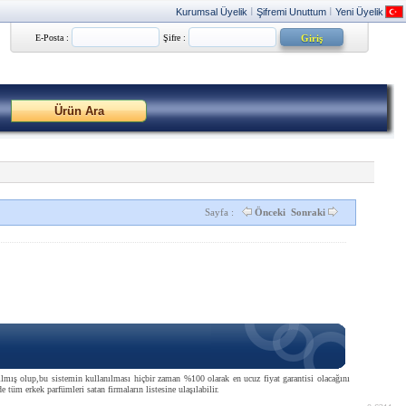
Kurumsal Üyelik
Şifremi Unuttum
Yeni Üyelik
|
|
E-Posta :
Şifre :
Sayfa :
Önceki
Sonraki
anılmış olup,bu sistemin kullanılması hiçbir zaman %100 olarak en ucuz fiyat garantisi olacağını
e tüm erkek parfümleri satan firmaların listesine ulaşılabilir.