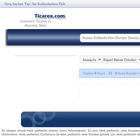
Giriş Sayfam Yap
Sık Kullanılanlara Ekle
|
Güvenli E-Ticaret ve
Alışveriş Sitesi
»
Anasayfa
Kişisel Bakım Ürünleri
Toplam
0
Kayıt
-23
-
0
Arası Kayıtlar G
Bu kategori altında erkek parfümleri ürünleri listesi bulunmaktadır. En ucuz erkek parfümleri satan firmaları
belirleyemez. erkek parfümleri fiyatlarınıya da erkek parfümleri satan firmaları görmek için erkek parfümleri ürün