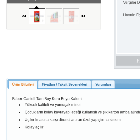
Vergiler D
Havale Fiy
F
Ürün Bilgileri
Fiyatları / Taksit Seçenekleri
Yorumları
Faber-Castell Tam Boy Kuru Boya Kalemi
Yüksek kaliteli ve yumuşak mineli
Çocukların kolay kavrayabileceği kullanışlı ve şık karton ambalajınd
Uç kırılmasına karşı direnci artıran özel yapıştırma sistemi
Kolay açılır