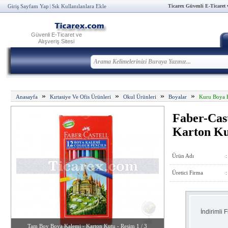
Ticarex Güvenli E-Ticaret ve
Giriş Sayfam Yap
Sık Kullanılanlara Ekle
|
Güvenli E-Ticaret ve
Alışveriş Sitesi
»
»
»
»
Anasayfa
Kırtasiye Ve Ofis Ürünleri
Okul Ürünleri
Boyalar
Kuru Boya K
Faber-Cas
Karton Ku
Ürün Adı
:
Üretici Firma
:
İndirimli F
Tam Boy Boya Kalemi - Karton Kutu - Resim 1 / 3