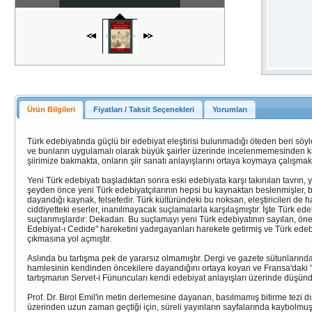
Ürün Bilgileri
Fiyatları / Taksit Seçenekleri
Yorumları
Türk edebiyatında güçlü bir edebiyat eleştirisi bulunmadığı öteden beri sö
ve bunların uygulamalı olarak büyük şairler üzerinde incelenmemesinden kayna
şiirimize bakmakta, onların şiir sanatı anlayışlarını ortaya koymaya çalışmakt
Yeni Türk edebiyatı başladıktan sonra eski edebiyata karşı takınılan tavrı
şeyden önce yeni Türk edebiyatçılarının hepsi bu kaynaktan beslenmişler, ba
dayandığı kaynak, felsefedir. Türk kültüründeki bu noksan, eleştiricileri de 
ciddiyetteki eserler, inanılmayacak suçlamalarla karşılaşmıştır. İşte Türk ed
suçlanmışlardır: Dekadan. Bu suçlamayı yeni Türk edebiyatının sayılan, öneml
Edebiyat-ı Cedide" hareketini yadırgayanları harekete getirmiş ve Türk edebi
çıkmasına yol açmıştır.
Aslında bu tartışma pek de yararsız olmamıştır. Dergi ve gazete sütunlarında
hamlesinin kendinden öncekilere dayandığını ortaya koyan ve Fransa'daki "de
tartışmanın Servet-i Fünuncuları kendi edebiyat anlayışları üzerinde düşün
Prof. Dr. Birol Emil'in metin derlemesine dayanan, basılmamış bitirme tezi d
üzerinden uzun zaman geçtiği için, süreli yayınların sayfalarında kaybolmu