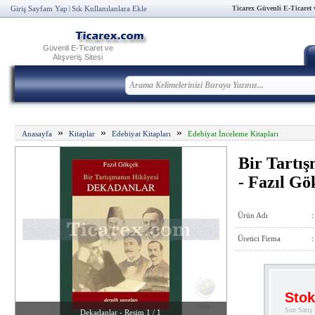
Ticarex Güvenli E-Ticaret ve
Giriş Sayfam Yap
Sık Kullanılanlara Ekle
|
Güvenli E-Ticaret ve
Alışveriş Sitesi
»
»
»
Anasayfa
Kitaplar
Edebiyat Kitapları
Edebiyat İnceleme Kitapları
Bir Tartış
- Fazıl Gö
Ürün Adı
:
Üretici Firma
:
Stok
Son Satış 
Dekadanlar - Resim 1 / 1