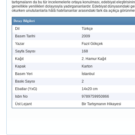
tartışmaların da bu tür incelemelerle ortaya konulması, edebiyat eleştiris
genellikle yenilikleri dolayısıyla yadırgananlardır. Edebiyat dünyasındaki g
okurken unutulanlarla hâlâ hatırlananlar arasındaki fark da açıkça görünmek
Detay Bilgileri
Dil
Türkçe
Basım Tarihi
2009
Yazar
Fazıl Gökçek
Sayfa Sayısı
168
Kağıt
2. Hamur Kağıt
Kapak
Karton
Basım Yeri
İstanbul
Baskı Sayısı
2
Ebatlar (YxG)
14x20 cm
Isbn No
9789759950866
Üst Lejant
Bir Tartışmanın Hikayesi