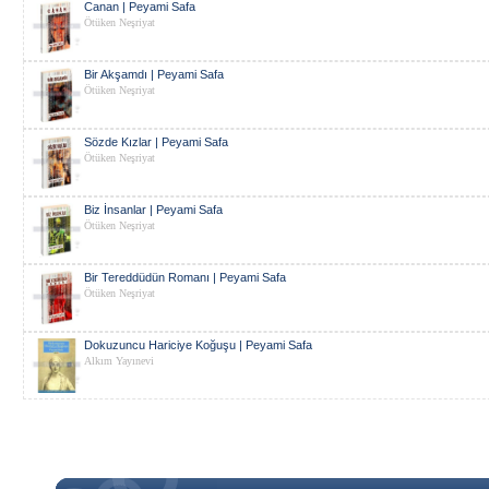
Canan | Peyami Safa
Ötüken Neşriyat
Bir Akşamdı | Peyami Safa
Ötüken Neşriyat
Sözde Kızlar | Peyami Safa
Ötüken Neşriyat
Biz İnsanlar | Peyami Safa
Ötüken Neşriyat
Bir Tereddüdün Romanı | Peyami Safa
Ötüken Neşriyat
Dokuzuncu Hariciye Koğuşu | Peyami Safa
Alkım Yayınevi