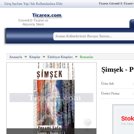
Ticarex Güvenli E-Ticaret ve
Giriş Sayfam Yap
Sık Kullanılanlara Ekle
|
Güvenli E-Ticaret ve
Alışveriş Sitesi
»
»
»
Anasayfa
Kitaplar
Edebiyat Kitapları
Romanlar
Şimşek - 
Ürün Adı
:
Üretici Firma
:
Stok
Son Satış 
Şimşek - Resim 1 / 1