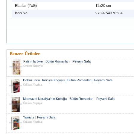
Ebatlar (YxG)
11x20 cm
Isbn No
9789754370584
Benzer Ürünler
Fatih Harbiye | Bütün Romanları | Peyami Safa
Ötüken Neşriyat
Dokuzuncu Hariciye Koğuşu | Bütün Romanları | Peyami Safa
Ötüken Neşriyat
Matmazel Noraliya'nın Koltuğu | Bütün Romanları | Peyami Safa
Ötüken Neşriyat
Yalnızız | Peyami Safa
Ötüken Neşriyat