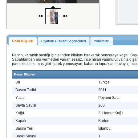
Ürün Bilgileri
Fiyatları / Taksit Seçenekleri
Yorumları
Pervin, karanlık bastığı için elinden kitabını bırakarak pencereye koştu. Başı
Sabahtanberi ara vermeden yağan sessiz, ince nisan yağmuru; yalnız dışarıdan,
pamuklu bir kumaş gibi içerek yumuşayan, kabaran topraktan havaya, ince ele
Detay Bilgileri
Dil
Türkçe
Basım Tarihi
2011
Yazar
Peyami Safa
Sayfa Sayısı
288
Kağıt
3. Hamur Kağıt
Kapak
Karton
Basım Yeri
İstanbul
Baskı Sayısı
1