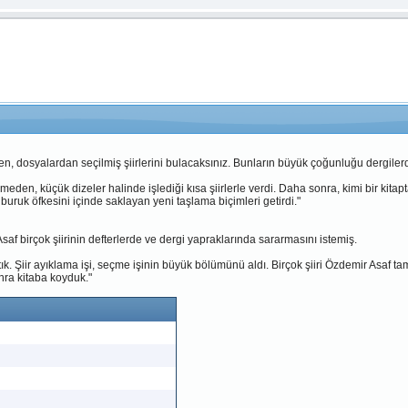
en, dosyalardan seçilmiş şiirlerini bulacaksınız. Bunların büyük çoğunluğu dergilerd
meden, küçük dizeler halinde işlediği kısa şiirlerle verdi. Daha sonra, kimi bir ki
buruk öfkesini içinde saklayan yeni taşlama biçimleri getirdi."
saf birçok şiirinin defterlerde ve dergi yapraklarında sararmasını istemiş.
tık. Şiir ayıklama işi, seçme işinin büyük bölümünü aldı. Birçok şiiri Özdemir Asaf ta
onra kitaba koyduk."