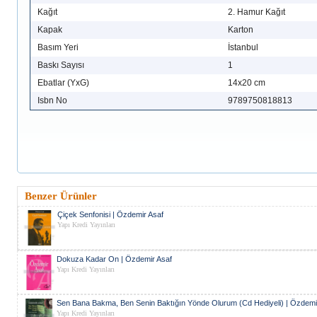
Kağıt
2. Hamur Kağıt
Kapak
Karton
Basım Yeri
İstanbul
Baskı Sayısı
1
Ebatlar (YxG)
14x20 cm
Isbn No
9789750818813
Benzer Ürünler
Çiçek Senfonisi | Özdemir Asaf
Yapı Kredi Yayınları
Dokuza Kadar On | Özdemir Asaf
Yapı Kredi Yayınları
Sen Bana Bakma, Ben Senin Baktığın Yönde Olurum (Cd Hediyeli) | Özdemi
Yapı Kredi Yayınları