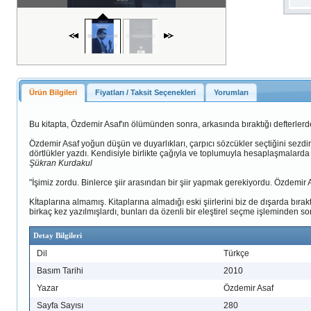
Ürün Bilgileri
Fiyatları / Taksit Seçenekleri
Yorumları
Bu kitapta, Özdemir Asaf'ın ölümünden sonra, arkasında bıraktığı defterlerd
Özdemir Asaf yoğun düşün ve duyarlıkları, çarpıcı sözcükler seçtiğini sezdir
dörtlükler yazdı. Kendisiyle birlikte çağıyla ve toplumuyla hesaplaşmalarda 
Şükran Kurdakul
"İşimiz zordu. Binlerce şiir arasından bir şiir yapmak gerekiyordu. Özdemir A
Kİtaplarına almamış. Kitaplarına almadığı eski şiirlerini biz de dışarda bırak
birkaç kez yazılmışlardı, bunları da özenli bir eleştirel seçme işleminden s
Detay Bilgileri
Dil
Türkçe
Basım Tarihi
2010
Yazar
Özdemir Asaf
Sayfa Sayısı
280