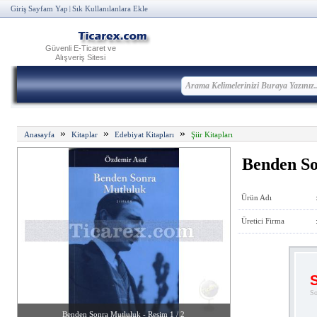
Giriş Sayfam Yap
Sık Kullanılanlara Ekle
|
Güvenli E-Ticaret ve
Alışveriş Sitesi
»
»
»
Anasayfa
Kitaplar
Edebiyat Kitapları
Şiir Kitapları
Benden So
Ürün Adı
Üretici Firma
S
So
Benden Sonra Mutluluk - Resim 1 / 2