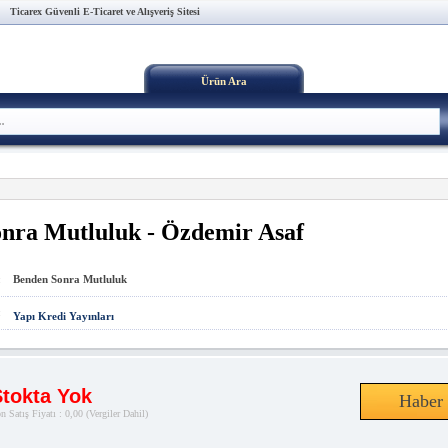
Ticarex Güvenli E-Ticaret ve Alışveriş Sitesi
Ürün Ara
nra Mutluluk - Özdemir Asaf
:
Benden Sonra Mutluluk
:
Yapı Kredi Yayınları
tokta Yok
Haber 
n Satış Fiyatı : 0,00
(Vergiler Dahil)