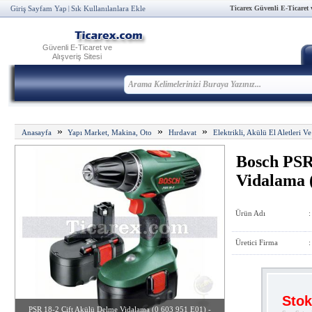
Ticarex Güvenli E-Ticaret ve
Giriş Sayfam Yap
Sık Kullanılanlara Ekle
|
Güvenli E-Ticaret ve
Alışveriş Sitesi
»
»
»
Anasayfa
Yapı Market, Makina, Oto
Hırdavat
Elektrikli, Akülü El Aletleri Ve
Bosch PSR
Vidalama 
Ürün Adı
:
Üretici Firma
:
Stok
PSR 18-2 Çift Akülü Delme Vidalama (0 603 951 E01) -