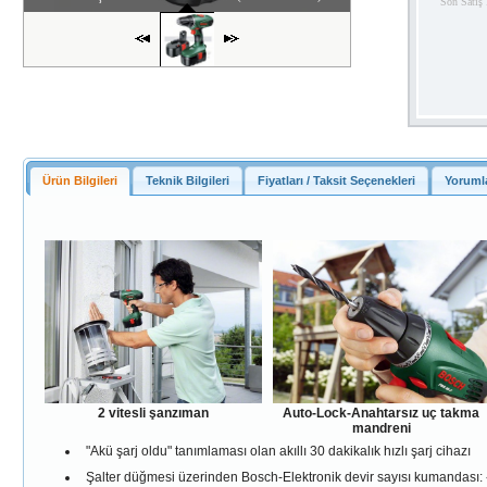
Son Satış 
Resim 1 / 1
Ürün Bilgileri
Teknik Bilgileri
Fiyatları / Taksit Seçenekleri
Yorumla
2 vitesli şanzıman
Auto-Lock-Anahtarsız uç takma
mandreni
"Akü şarj oldu" tanımlaması olan akıllı 30 dakikalık hızlı şarj cihazı
Şalter düğmesi üzerinden Bosch-Elektronik devir sayısı kumandası