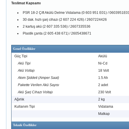
Teslimat Kapsamı
PSR 18-2 Çift Akülü Delme Vidalama (0 603 951 E01) / 0603951E0
30 dak. hızlı şarj cihazı (2 607 224 426) / 2607224426
2 kartuş akü (2 607 335 536) / 2607335536
Plastik çanta (2 605 438 671) / 2605438671
Genel Özellikler
Güç Tipi
Akülü
Akü Tipi
Ni-Cd
Akü Voltajı
18 Volt
Akım Şiddeti (Amper Saat)
1.5 Ah
Pakette Verilen Akü Sayısı
2 adet
Akü Şarj Cihazı Voltajı
230 Volt
Ağırlık
2 kg
Kullanım Tipi
Vidalama
Matkap
Teknik Özellikler