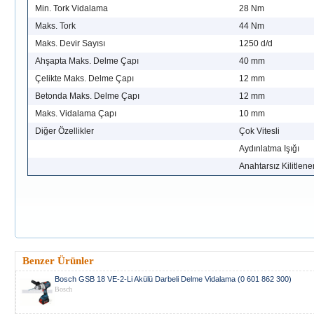
Min. Tork Vidalama
28 Nm
Maks. Tork
44 Nm
Maks. Devir Sayısı
1250 d/d
Ahşapta Maks. Delme Çapı
40 mm
Çelikte Maks. Delme Çapı
12 mm
Betonda Maks. Delme Çapı
12 mm
Maks. Vidalama Çapı
10 mm
Diğer Özellikler
Çok Vitesli
Aydınlatma Işığı
Anahtarsız Kilitle
Benzer Ürünler
Bosch GSB 18 VE-2-Li Akülü Darbeli Delme Vidalama (0 601 862 300)
Bosch