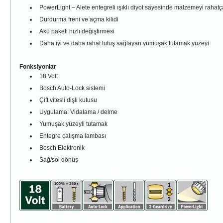
PowerLight – Alete entegreli ışıklı diyot sayesinde malzemeyi rahatça
Durdurma freni ve açma kilidi
Akü paketi hızlı değiştirmesi
Daha iyi ve daha rahat tutuş sağlayan yumuşak tutamak yüzeyi
Fonksiyonlar
18 Volt
Bosch Auto-Lock sistemi
Çift vitesli dişli kutusu
Uygulama: Vidalama / delme
Yumuşak yüzeyli tutamak
Entegre çalışma lambası
Bosch Elektronik
Sağ/sol dönüş