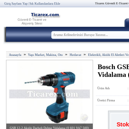
Ticarex Güvenli E-Ticaret ve
Giriş Sayfam Yap
Sık Kullanılanlara Ekle
|
Güvenli E-Ticaret ve
Alışveriş Sitesi
»
»
»
Anasayfa
Yapı Market, Makina, Oto
Hırdavat
Elektrikli, Akülü El Aletleri Ve
Bosch GSB
Vidalama 
Ürün Adı
:
Üretici Firma
:
Stok
GSB 12-2 Akülü Darbeli Delme Vidalama (0 601 9A7 500)