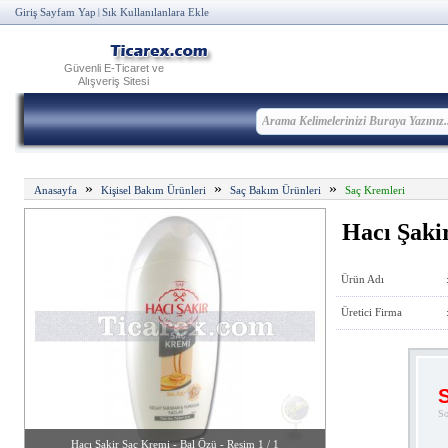
Giriş Sayfam Yap
Sık Kullanılanlara Ekle
|
Güvenli E-Ticaret ve
Alışveriş Sitesi
»
»
»
Anasayfa
Kişisel Bakım Ürünleri
Saç Bakım Ürünleri
Saç Kremleri
Hacı Şaki
Ürün Adı
Üretici Firma
S
So
Hacı Şakir Saç Kremi - Bal Özü - Resim 1 / 1