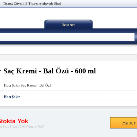
Ticarex Güvenli E-Ticaret ve Alışveriş Sitesi
Ürün Ara
r Saç Kremi - Bal Özü - 600 ml
:
Hacı Şakir Saç Kremi - Bal Özü
:
Hacı Şakir
tokta Yok
Haber 
n Satış Fiyatı : 0,00
(Vergiler Dahil)