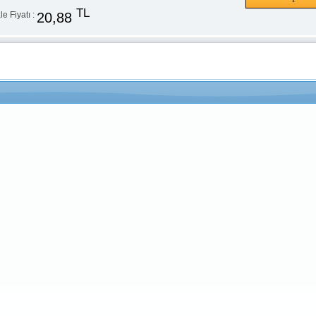
TL
20,88
e Fiyatı :