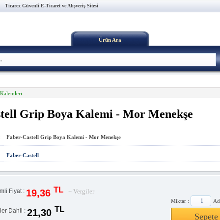
Ticarex Güvenli E-Ticaret ve Alışveriş Sitesi
Ürün Ara
Kalemleri
tell Grip Boya Kalemi - Mor Menekşe
:
Faber-Castell Grip Boya Kalemi - Mor Menekşe
:
Faber-Castell
TL
19,36
imli Fiyat :
+ Vergiler
Miktar :
Ad
TL
21,30
ler Dahil :
Sepete