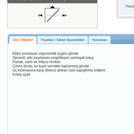
Haval
Ürün Bilgileri
Fiyatları / Taksit Seçenekleri
Yorumları
Elleri yormayan ergonomik üçgen gövde
Güvenli, elin kaymasını engelleyen yumuşak tutuş
Parlak, canlı ve örtücü renkler
Çevre dostu, su bazlı vernikle kaplanmış gövde
Uç kırılmasına karşı direnci artıran özel yapıştırma sistemi
Kolay açılır