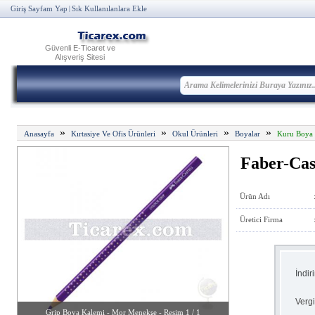
Giriş Sayfam Yap
Sık Kullanılanlara Ekle
|
Güvenli E-Ticaret ve
Alışveriş Sitesi
»
»
»
»
Anasayfa
Kırtasiye Ve Ofis Ürünleri
Okul Ürünleri
Boyalar
Kuru Boya 
Faber-Cas
Ürün Adı
Üretici Firma
İndir
Vergi
Grip Boya Kalemi - Mor Menekşe - Resim 1 / 1