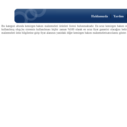
|
Hakkımızda
Yardım
Bu kategori altında kemirgen bakım malzemeleri ürünleri listesi bulunmaktadır. En ucuz kemirgen bakım malze
kullanılmış olup,bu sistemin kullanılması hiçbir zaman %100 olarak en ucuz fiyat garantisi olacağını be
malzemeleri ürün bilgilerine girip fiyat alanının yanidaki diğer kemirgen bakım malzemelerisatıcılarını göster 