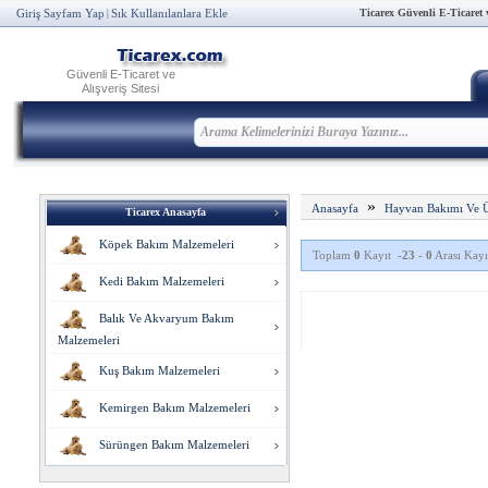
Ticarex Güvenli E-Ticaret ve
Giriş Sayfam Yap
Sık Kullanılanlara Ekle
|
Güvenli E-Ticaret ve
Alışveriş Sitesi
»
Anasayfa
Hayvan Bakımı Ve Ü
Ticarex Anasayfa
Köpek Bakım Malzemeleri
Toplam
0
Kayıt
-23
-
0
Arası Kayıt
Kedi Bakım Malzemeleri
Balık Ve Akvaryum Bakım
Malzemeleri
Kuş Bakım Malzemeleri
Kemirgen Bakım Malzemeleri
Sürüngen Bakım Malzemeleri