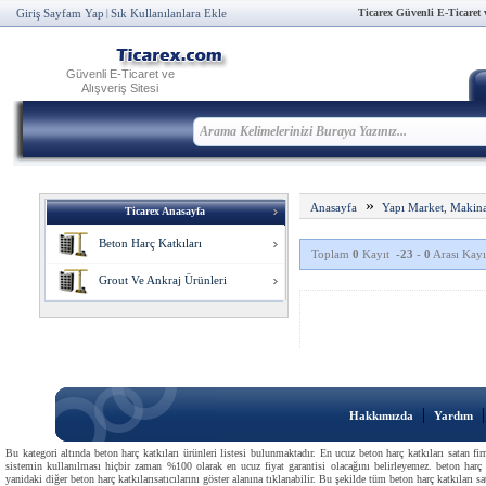
Ticarex Güvenli E-Ticaret ve
Giriş Sayfam Yap
Sık Kullanılanlara Ekle
|
Güvenli E-Ticaret ve
Alışveriş Sitesi
»
Anasayfa
Yapı Market, Makina
Ticarex Anasayfa
Beton Harç Katkıları
Toplam
0
Kayıt
-23
-
0
Arası Kayıt
Grout Ve Ankraj Ürünleri
|
Hakkımızda
Yardım
Bu kategori altında beton harç katkıları ürünleri listesi bulunmaktadır. En ucuz beton harç katkıları satan fir
sistemin kullanılması hiçbir zaman %100 olarak en ucuz fiyat garantisi olacağını belirleyemez. beton harç kat
yanidaki diğer beton harç katkılarısatıcılarını göster alanına tıklanabilir. Bu şekilde tüm beton harç katkıları sat