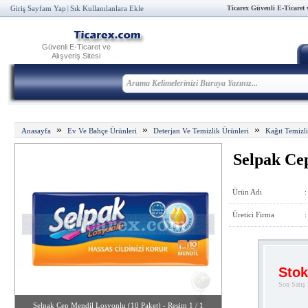
Ticarex Güvenli E-Ticaret ve
Giriş Sayfam Yap
Sık Kullanılanlara Ekle
|
Güvenli E-Ticaret ve
Alışveriş Sitesi
»
»
»
Anasayfa
Ev Ve Bahçe Ürünleri
Deterjan Ve Temizlik Ürünleri
Kağıt Temizli
Selpak Ce
Ürün Adı
:
Üretici Firma
:
Stok
Son Satış 
Selpak Cep Mendil Losyonlu (10 Paket) - Resim 1 / 1