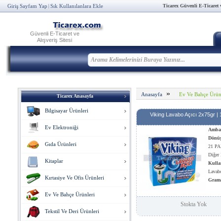
Ticarex Güvenli E-Ticaret ve
Giriş Sayfam Yap
Sık Kullanılanlara Ekle
|
Güvenli E-Ticaret ve
Alışveriş Sitesi
»
Ev Ve Bahçe Ürün
Anasayfa
Ticarex Anasayfa
Bilgisayar Ürünleri
Viking Lavabo Açıcı 2x75gr | 
Ev Elektroniği
Ambal
Dönü
Gıda Ürünleri
21 PAP
Diğer 
Kitaplar
Kulla
Lavabo
Kırtasiye Ve Ofis Ürünleri
Gram
Ev Ve Bahçe Ürünleri
Stokta Yok
Tekstil Ve Deri Ürünleri