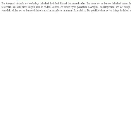
Bu kategori altında ev ve bahçe ürünleri ürünleri listesi bulunmaktadır. En ucuz ev ve bahçe ürünleri satan fir
sistemin kullanılması hiçbir zaman %100 olarak en ucuz fiyat garantisi olacağını belirleyemez. ev ve bahçe ür
yanidaki diğer ev ve bahçe ürünlerisatıcılarını göster alanına tıklanabilir. Bu şekilde tüm ev ve bahçe ürünleri sa