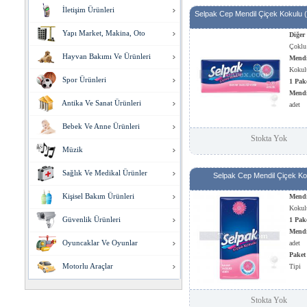
İletişim Ürünleri
Selpak Cep Mendil Çiçek Kokulu 
Yapı Market, Makina, Oto
Diğer 
Çoklu
Hayvan Bakımı Ve Ürünleri
Mendi
Kokul
Spor Ürünleri
1 Pak
Mendi
Antika Ve Sanat Ürünleri
adet
Paket
Bebek Ve Anne Ürünleri
Tipi
Stokta Yok
Müzik
Sağlık Ve Medikal Ürünler
Selpak Cep Mendil Çiçek Ko
Kişisel Bakım Ürünleri
Mendi
Kokul
Güvenlik Ürünleri
1 Pak
Mendi
Oyuncaklar Ve Oyunlar
adet
Paket
Motorlu Araçlar
Tipi
Stokta Yok