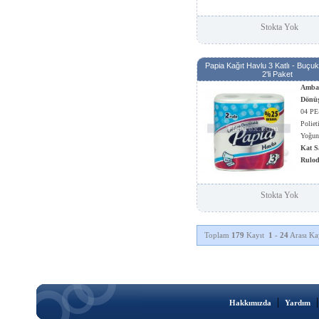
Stokta Yok
Papia Kağıt Havlu 3 Katlı - Buçuk
2'li Paket
Ambal
Dönü
04 PE
Poliet
Yoğun
Kat S
Rulod
Sayısı
Yapra
Stokta Yok
225x
Diğer 
Çoklu
Toplam
179
Kayıt
1
-
24
Arası Kay
|
Hakkımızda
Yardım