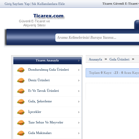
Ticarex Güvenli E-Ticaret ve
Giriş Sayfam Yap
Sık Kullanılanlara Ekle
|
Güvenli E-Ticaret ve
Alışveriş Sitesi
»
»
Anasayfa
Gıda Ürünleri
Ticarex Anasayfa
Dondurulmuş Gıda Ürünleri
Toplam
0
Kayıt
-23
-
0
Arası Kayıt
Deniz Ürünleri
Et Ve Tavuk Ürünleri
Gıda, Şekerleme
İçecekler
Taze Sebze Ve Meyveler
Gıda Makinaları