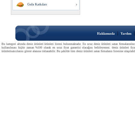
Gıda Katkıları
|
Hakkımızda
Yardım
Bu kategori altında deniz ürünleri ürünleri listesi bulunmaktadır. En ucuz deniz ürünleri satan firmalarınönc
kullanılması hiçbir zaman %100 olarak en ucuz fiyat garantisi olacağını belirleyemez. deniz ürünleri fiyat
ürünlerisatıcılarını göster alanına tıklanabilir. Bu şekilde tüm deniz ürünleri satan firmaların listesine ulaşılabil