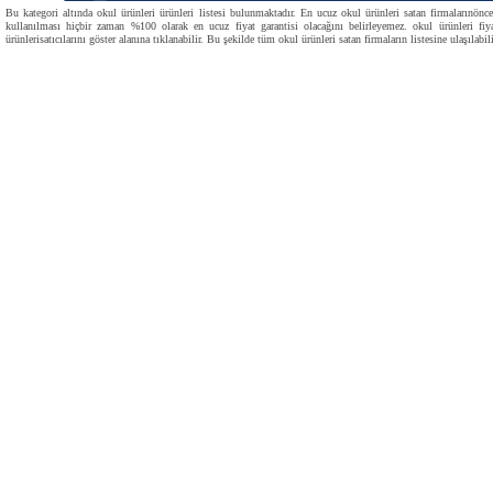
Bu kategori altında okul ürünleri ürünleri listesi bulunmaktadır. En ucuz okul ürünleri satan firmalarınönce
kullanılması hiçbir zaman %100 olarak en ucuz fiyat garantisi olacağını belirleyemez. okul ürünleri fiya
ürünlerisatıcılarını göster alanına tıklanabilir. Bu şekilde tüm okul ürünleri satan firmaların listesine ulaşılabili