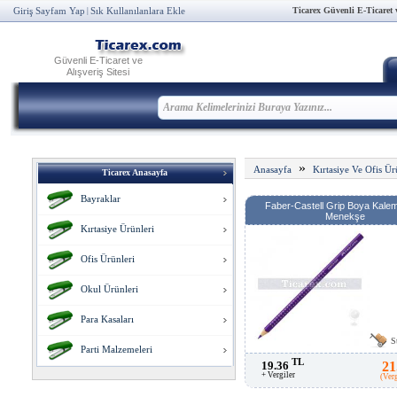
Ticarex Güvenli E-Ticaret ve
Giriş Sayfam Yap
Sık Kullanılanlara Ekle
|
Güvenli E-Ticaret ve
Alışveriş Sitesi
»
Anasayfa
Kırtasiye Ve Ofis Ür
Ticarex Anasayfa
Bayraklar
Faber-Castell Grip Boya Kalem
Menekşe
Kırtasiye Ürünleri
Ofis Ürünleri
Okul Ürünleri
Para Kasaları
S
Parti Malzemeleri
TL
19.36
21
+ Vergiler
(Ver