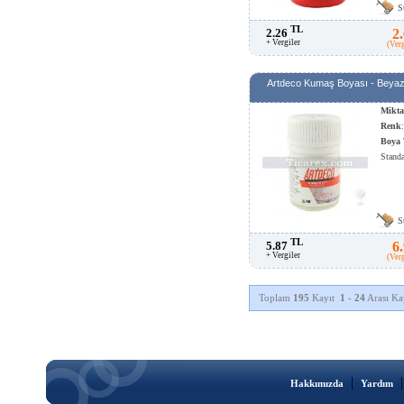
S
TL
2.26
2
+ Vergiler
(Ver
Artdeco Kumaş Boyası - Beyaz 
Mikta
Renk
Boya 
Standa
S
TL
5.87
6
+ Vergiler
(Ver
Toplam
195
Kayıt
1
-
24
Arası Kay
|
Hakkımızda
Yardım