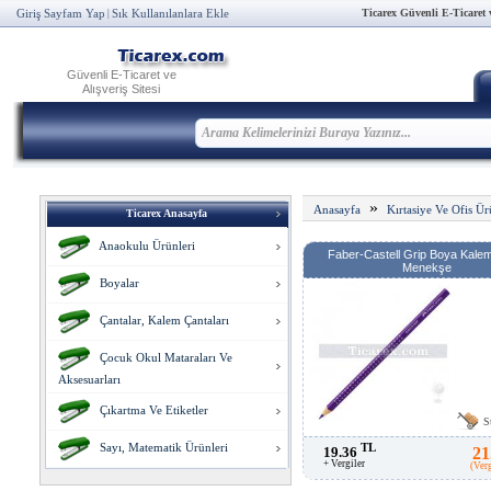
Ticarex Güvenli E-Ticaret ve
Giriş Sayfam Yap
Sık Kullanılanlara Ekle
|
Güvenli E-Ticaret ve
Alışveriş Sitesi
»
Anasayfa
Kırtasiye Ve Ofis Ür
Ticarex Anasayfa
Anaokulu Ürünleri
Faber-Castell Grip Boya Kalem
Menekşe
Boyalar
Çantalar, Kalem Çantaları
Çocuk Okul Mataraları Ve
Aksesuarları
Çıkartma Ve Etiketler
S
Sayı, Matematik Ürünleri
TL
19.36
21
+ Vergiler
(Ver