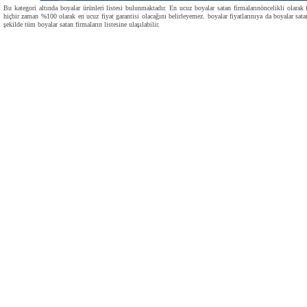
Bu kategori altında boyalar ürünleri listesi bulunmaktadır. En ucuz boyalar satan firmalarınöncelikli olarak 
hiçbir zaman %100 olarak en ucuz fiyat garantisi olacağını belirleyemez. boyalar fiyatlarınıya da boyalar satan 
şekilde tüm boyalar satan firmaların listesine ulaşılabilir.