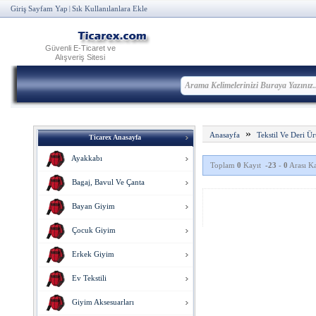
Giriş Sayfam Yap
Sık Kullanılanlara Ekle
|
Güvenli E-Ticaret ve
Alışveriş Sitesi
»
Anasayfa
Tekstil Ve Deri Ür
Ticarex Anasayfa
Ayakkabı
Toplam
0
Kayıt
-23
-
0
Arası Ka
Bagaj, Bavul Ve Çanta
Bayan Giyim
Çocuk Giyim
Erkek Giyim
Ev Tekstili
Giyim Aksesuarları