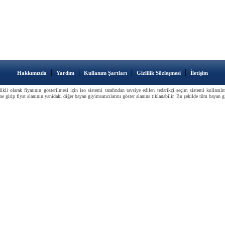
|
|
|
|
Hakkımızda
Yardım
Kullanım Şartları
Gizlilik Sözleşmesi
İletişim
kli olarak fiyatının gösterilmesi için iso sistemi tarafından tavsiye edilen tedarikçi seçim sistemi kullanı
girip fiyat alanının yanidaki diğer bayan giyimsatıcılarını göster alanına tıklanabilir. Bu şekilde tüm bayan giy