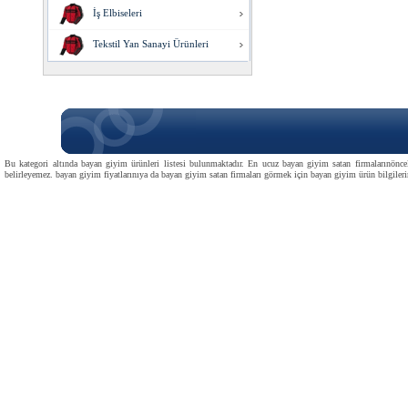
İş Elbiseleri
Tekstil Yan Sanayi Ürünleri
Bu kategori altında bayan giyim ürünleri listesi bulunmaktadır. En ucuz bayan giyim satan firmalarınönceli
belirleyemez. bayan giyim fiyatlarınıya da bayan giyim satan firmaları görmek için bayan giyim ürün bilgilerine 