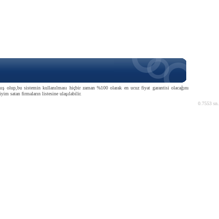
lmış olup,bu sistemin kullanılması hiçbir zaman %100 olarak en ucuz fiyat garantisi olacağını
im satan firmaların listesine ulaşılabilir.
0.7553 sn.