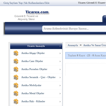
Ticarex Güvenli E-Ticaret ve
Giriş Sayfam Yap
Sık Kullanılanlara Ekle
|
Güvenli E-Ticaret ve
Alışveriş Sitesi
»
Anasayfa
Antika Ve Sanat Ürü
Ticarex Anasayfa
Antika Ahşap Objeler
Toplam
0
Kayıt
-23
-
0
Arası Kayıt
Antika Cam Objeler
Antika Porselen Objeler
Antika Seramik - Çini - Objeler
Antika Mobilyalar
Antika Metal Objeler
Antika Halı - Kilimler