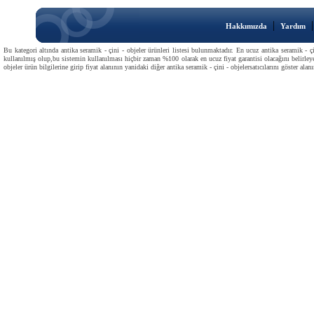
|
Hakkımızda
Yardım
Bu kategori altında antika seramik - çini - objeler ürünleri listesi bulunmaktadır. En ucuz antika seramik - çin
kullanılmış olup,bu sistemin kullanılması hiçbir zaman %100 olarak en ucuz fiyat garantisi olacağını belirleyeme
objeler ürün bilgilerine girip fiyat alanının yanidaki diğer antika seramik - çini - objelersatıcılarını göster alanı