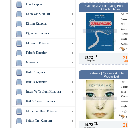
Din Kitapları
Gümüşyüzgeç | Genç Bond 1. 
Charlie Higson
Edebiyat Kitapları
Dil
: T
Basım
Eğitim Kitapları
2010
Yazar
Eğlence Kitapları
Higso
Sayfa
Ekonomi Kitapları
Kağıt
Kağıt
S
Felsefe Kitapları
TL
19.72
21
+ Vergiler
(Ver
Gazeteler
Hobi Kitapları
Ekstralar | Çirkinler 4. Kitap |
Westerfeld
Hukuk Kitapları
Dil
: T
Basım
İnsan Ve Toplum Kitapları
2011
Yazar
Kültür Sanat Kitapları
Wester
Sayfa
Müzik Ve Dans Kitapları
Kağıt
Kağıt
S
Sağlık Tıp Kitapları
TL
19.72
21
+ Vergiler