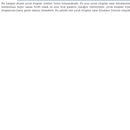
Bu kategori altında çocuk kitapları ürünleri listesi bulunmaktadır. En ucuz çocuk kitapları satan firmalarınön
kullanılması hiçbir zaman %100 olarak en ucuz fiyat garantisi olacağını belirleyemez. çocuk kitapları fiyat
kitaplarısatıcılarını göster alanına tıklanabilir. Bu şekilde tüm çocuk kitapları satan firmaların listesine ulaşılabi