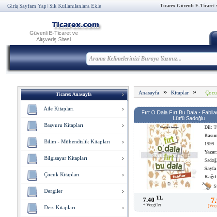
Ticarex Güvenli E-Ticaret ve
Giriş Sayfam Yap
Sık Kullanılanlara Ekle
|
Güvenli E-Ticaret ve
Alışveriş Sitesi
»
»
Çocu
Anasayfa
Kitaplar
Ticarex Anasayfa
Aile Kitapları
Fırt O Dala Fırt Bu Dala - Fabll
Lütfü Sadoğlu
Başvuru Kitapları
Dil
: T
Basım
Bilim - Mühendislik Kitapları
1999
Yazar
Bilgisayar Kitapları
Sadoğ
Sayfa
Çocuk Kitapları
Kağıt
Kağıt
S
Dergiler
TL
7.40
7
+ Vergiler
(Ver
Ders Kitapları