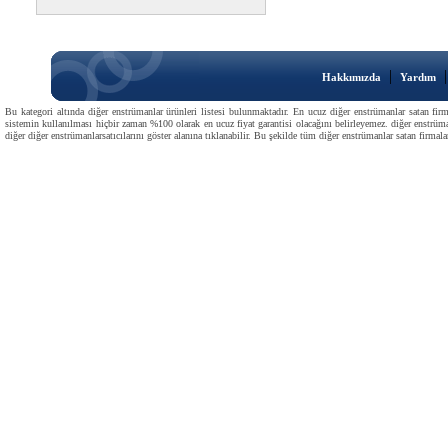
|
Hakkımızda
Yardım
Bu kategori altında diğer enstrümanlar ürünleri listesi bulunmaktadır. En ucuz diğer enstrümanlar satan firma
sistemin kullanılması hiçbir zaman %100 olarak en ucuz fiyat garantisi olacağını belirleyemez. diğer enstrüman
diğer diğer enstrümanlarsatıcılarını göster alanına tıklanabilir. Bu şekilde tüm diğer enstrümanlar satan firmaları