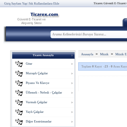
Ticarex Güvenli E-Ticaret ve
Giriş Sayfam Yap
Sık Kullanılanlara Ekle
|
Güvenli E-Ticaret ve
Alışveriş Sitesi
»
»
Anasayfa
Müzik
Müzik E
Ticarex Anasayfa
Gitar
Toplam
0
Kayıt
-23
-
0
Arası Kayıt
Mızraplı Çalgılar
Piyano Ve Klavye
Üflemeli - Nefesli - Çalgılar
Vurmalı Çalgılar
Yaylı Çalgılar
Diğer Enstrümanlar